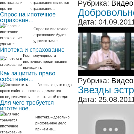
Рубрика:
Видео
страхования является
страхование...
Добровольно
Спрос на ипотечное
страхован...
Дата: 04.09.201
Спрос на ипотечное
страхование будет
удваиваться с...
Ипотека и страхование
Рост популярности
ипотечного кредитования
приводит к...
Как защитить право
собственн...
Рубрика:
Видео
Все знают, что когда
Звезды эстр
оформляется
ипотечный кредит,...
Дата: 25.08.201
Для чего требуется
ипотечное...
Ипотека – довольно
рискованное дело,
причем не...