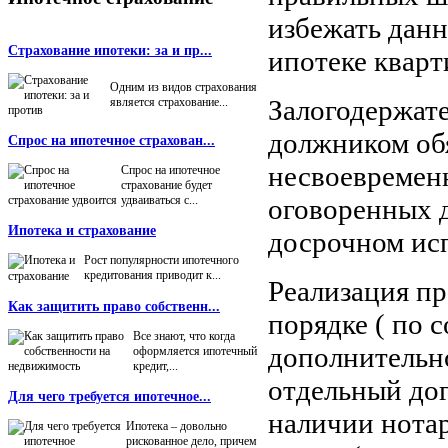
избежать данн
Страхование ипотеки: за и пр...
ипотеке кварт
Одним из видов страхования
Залогодержате
является страхование...
должником обя
Спрос на ипотечное страхован...
несвоевременн
Спрос на ипотечное
страхование будет
удваиваться с...
оговоренных 
Ипотека и страхование
досрочном исп
Рост популярности ипотечного
кредитования приводит к...
Реализация пр
Как защитить право собственн...
порядке ( по 
Все знают, что когда
дополнительно
оформляется ипотечный
кредит,...
отдельный дог
Для чего требуется ипотечное...
наличии нотар
Ипотека – довольно
рискованное дело, причем