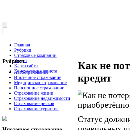
Главная
Рубрики
Страховые компании
Рубрики
Видео
Как не по
Карта сайта
Консультация юриста
Автострахование
кредит
Ипотечное страхование
Медицинское страхование
Пенсионное страхование
Страхование жизни
Страхование недвижимости
Страхование рисков
Страхование туристов
Статус должни
правильных ш
Ипотечное страхование